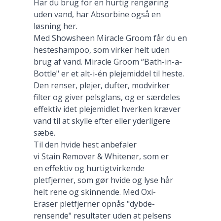
Har du brug for en hurtig rengøring
uden vand, har Absorbine også en
løsning her.
Med Showsheen Miracle Groom får du en
hesteshampoo, som virker helt uden
brug af vand. Miracle Groom “Bath-in-a-
Bottle" er et alt-i-én plejemiddel til heste.
Den renser, plejer, dufter, modvirker
filter og giver pelsglans, og er særdeles
effektiv idet plejemidlet hverken kræver
vand til at skylle efter eller yderligere
sæbe.
Til den hvide hest anbefaler
vi Stain Remover & Whitener, som er
en effektiv og hurtigtvirkende
pletfjerner, som gør hvide og lyse hår
helt rene og skinnende. Med Oxi-
Eraser pletfjerner opnås "dybde-
rensende" resultater uden at pelsens