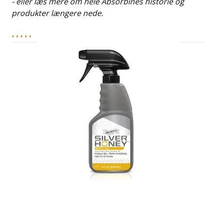
- eller læs mere om hele Absorbines historie og
produkter længere nede.
• • • • •