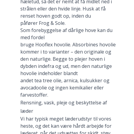
hæletud, så det er nemt at få midlet ned i
strålen eller den hvide linje. Husk at få
renset hoven godt op, inden du
påfører Frog & Sole.
Som forebyggelse af dårlige hove kan du
med fordel
bruge Hooflex hovolie. Absorbines hovolie
kommer i to varianter – den originale og
den naturlige. Begge to plejer hoven i
dybden indefra og ud, men den naturlige
hovolie indeholder blandt
andet tea tree olie, arnica, kulsukker og
avocadoolie og ingen kemikalier eller
farvestoffer.
Rensning, vask, pleje og beskyttelse af
læder
Vi har typisk meget læderudstyr til vores
heste, og det kan være hårdt arbejde for
læderet, når det udsættes for skidt, støv,