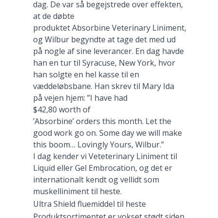
dag. De var så begejstrede over effekten,
at de døbte
produktet Absorbine Veterinary Liniment,
og Wilbur begyndte at tage det med ud
på nogle af sine leverancer. En dag havde
han en tur til Syracuse, New York, hvor
han solgte en hel kasse til en
væddeløbsbane. Han skrev til Mary Ida
på vejen hjem: ”I have had
$42,80 worth of
’Absorbine’ orders this month. Let the
good work go on. Some day we will make
this boom… Lovingly Yours, Wilbur.”
I dag kender vi Veteterinary Liniment til
Liquid eller Gel Embrocation, og det er
internationalt kendt og vellidt som
muskelliniment til heste.
Ultra Shield fluemiddel til heste
Produktsortimentet er vokset stødt siden