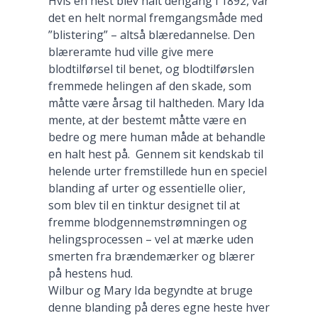
Hvis en hest blev halt dengang i 1892, var
det en helt normal fremgangsmåde med
”blistering” – altså blæredannelse. Den
blæreramte hud ville give mere
blodtilførsel til benet, og blodtilførslen
fremmede helingen af den skade, som
måtte være årsag til haltheden. Mary Ida
mente, at der bestemt måtte være en
bedre og mere human måde at behandle
en halt hest på. Gennem sit kendskab til
helende urter fremstillede hun en speciel
blanding af urter og essentielle olier,
som blev til en tinktur designet til at
fremme blodgennemstrømningen og
helingsprocessen – vel at mærke uden
smerten fra brændemærker og blærer
på hestens hud.
Wilbur og Mary Ida begyndte at bruge
denne blanding på deres egne heste hver