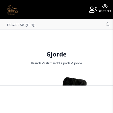
SIDST SET
Gjorde
Brands
»
Matrix saddle pads
»
Gjorde