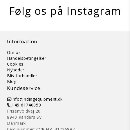
Følg os på Instagram
Information
Om os
Handelsbetingelser
Cookies
Nyheder
Bliv forhandler
Blog
Kundeservice
info@ridingequipment.dk
+45 61740059
Frisenvoldvej 20
8940 Randers SV
Danmark
CVR-nummer: CVR NR. 41226897