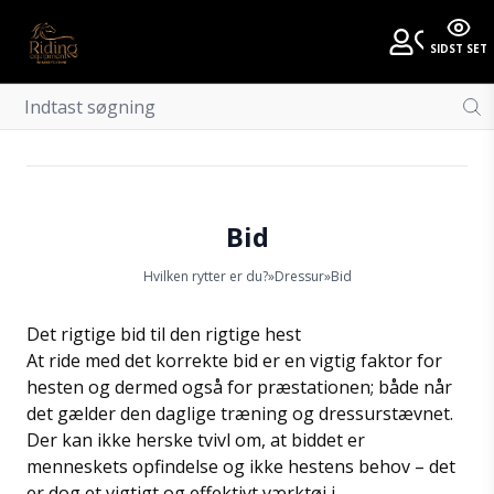
SIDST SET
Bid
Hvilken rytter er du?
»
Dressur
»
Bid
Det rigtige bid til den rigtige hest
At ride med det korrekte bid er en vigtig faktor for
hesten og dermed også for præstationen; både når
det gælder den daglige træning og dressurstævnet.
Der kan ikke herske tvivl om, at biddet er
menneskets opfindelse og ikke hestens behov – det
er dog et vigtigt og effektivt værktøj i