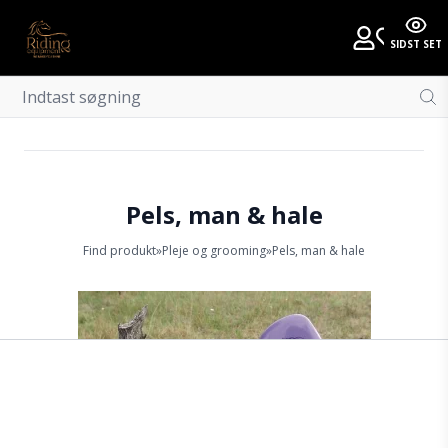
SIDST SET
Pels, man & hale
Find produkt
»
Pleje og grooming
»
Pels, man & hale