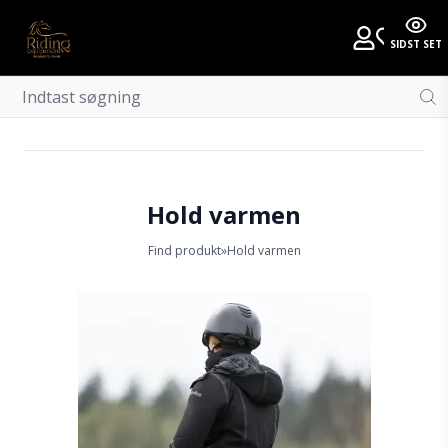
SIDST SET
Hold varmen
Find produkt
»
Hold varmen