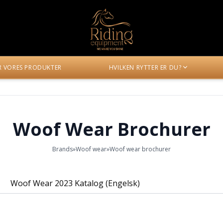
ER VORES PRODUKTER
HVILKEN RYTTER ER DU?
Woof Wear Brochurer
Brands
»
Woof wear
»
Woof wear brochurer
Woof Wear 2023 Katalog (Engelsk)
Woof Wear
WW-katalog