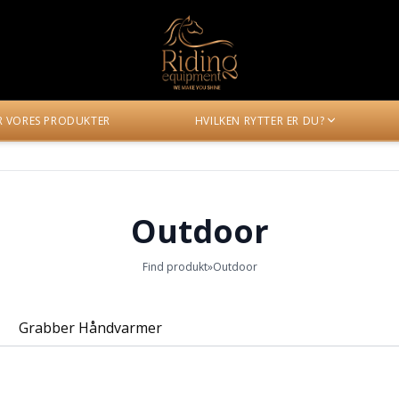
ER VORES PRODUKTER
HVILKEN RYTTER ER DU?
Outdoor
Find produkt
»
Outdoor
Grabber Håndvarmer
HW-40