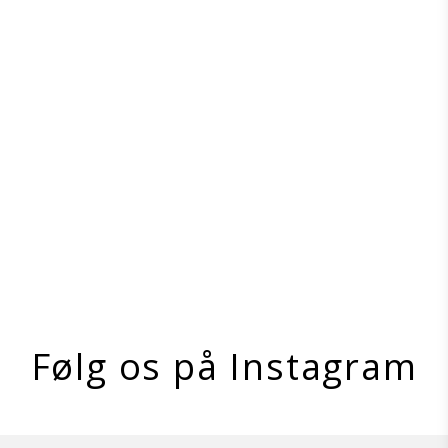
Smart Tie | Tether Ring 20"
Clip-TR20
Ikke på lager
Vis produkt
Følg os på Instagram