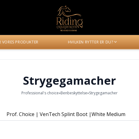
ER VORES PRODUKTER
HVILKEN RYTTER ER DU?
Strygegamacher
Professional's choice
»
Benbeskyttelse
»
Strygegamacher
Prof. Choice | VenTech Splint Boot |White Medium
VSPB100-WHI