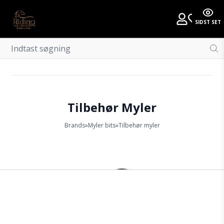
SIDST SET
Tilbehør Myler
Brands
»
Myler bits
»
Tilbehør myler