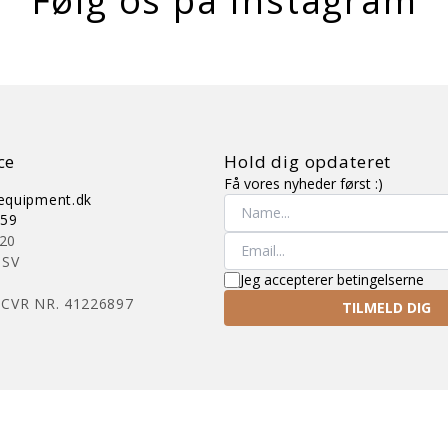
Følg os på Instagram
ce
Hold dig opdateret
Få vores nyheder først :)
gequipment.dk
059
 20
 SV
Jeg accepterer betingelserne
 CVR NR. 41226897
TILMELD DIG