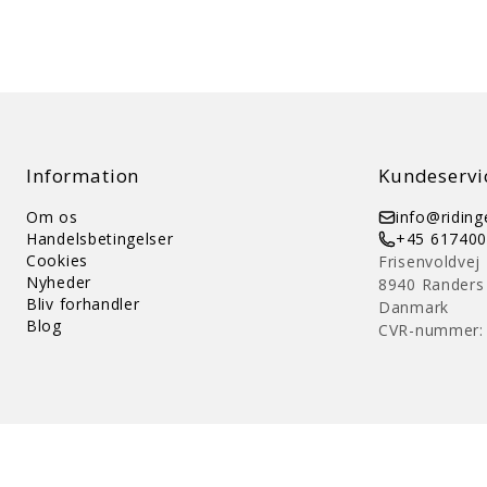
Information
Kundeservi
Om os
info@ridin
Handelsbetingelser
+45 61740
Cookies
Frisenvoldvej
Nyheder
8940 Randers
Bliv forhandler
Danmark
Blog
CVR-nummer: