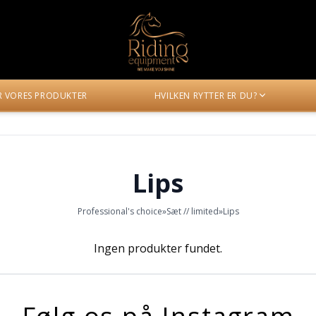
ER VORES PRODUKTER
HVILKEN RYTTER ER DU?
Lips
Professional's choice
»
Sæt // limited
»
Lips
Ingen produkter fundet.