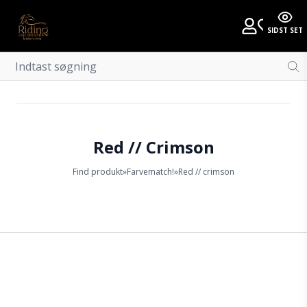
SIDST SET
Red // Crimson
Find produkt
»
Farvematch!
»
Red // crimson