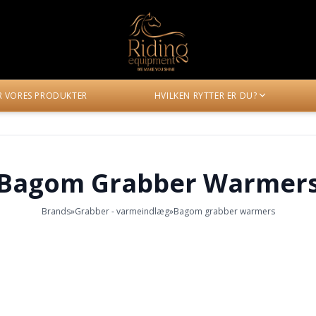
ER VORES PRODUKTER
HVILKEN RYTTER ER DU?
Bagom Grabber Warmer
Brands
»
Grabber - varmeindlæg
»
Bagom grabber warmers