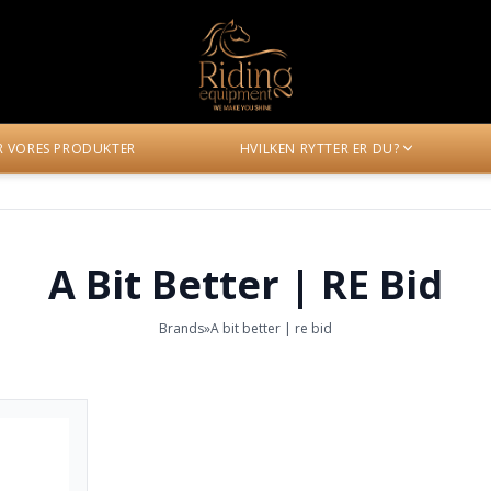
ER VORES PRODUKTER
HVILKEN RYTTER ER DU?
A Bit Better | RE Bid
Brands
»
A bit better | re bid