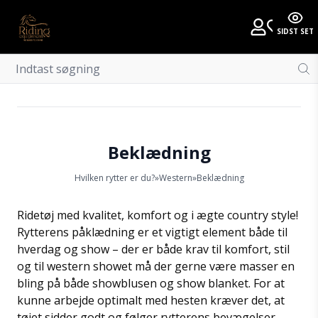
SIDST SET
Beklædning
Hvilken rytter er du?
»
Western
»
Beklædning
Ridetøj med kvalitet, komfort og i ægte country style!
Rytterens påklædning er et vigtigt element både til
hverdag og show – der er både krav til komfort, stil
og til western showet må der gerne være masser en
bling på både showblusen og show blanket. For at
kunne arbejde optimalt med hesten kræver det, at
tøjet sidder godt og følger rytterens bevægelser