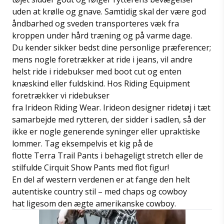
uden at krølle og gnave. Samtidig skal der være god
åndbarhed og sveden transporteres væk fra
kroppen under hård træning og på varme dage.
Du kender sikker bedst dine personlige præferencer;
mens nogle foretrækker at ride i jeans, vil andre
helst ride i ridebukser med boot cut og enten
knæskind eller fuldskind. Hos Riding Equipment
foretrækker vi ridebukser
fra Irideon Riding Wear. Irideon designer ridetøj i tæt
samarbejde med rytteren, der sidder i sadlen, så der
ikke er nogle generende syninger eller upraktiske
lommer. Tag eksempelvis et kig på de
flotte Terra Trail Pants i behageligt stretch eller de
stilfulde Cirquit Show Pants med flot figur!
En del af western verdenen er at fange den helt
autentiske country stil – med chaps og cowboy
hat ligesom den ægte amerikanske cowboy.