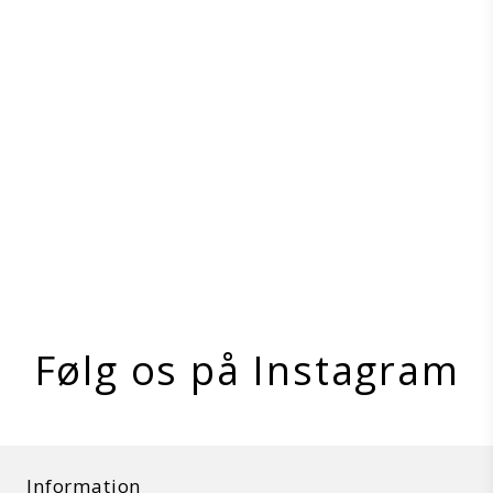
Tack Tote Strigletaske - Geometric
Professional´s Choice
PC-TT-GEO
På lager
Vis produkt
Følg os på Instagram
Information