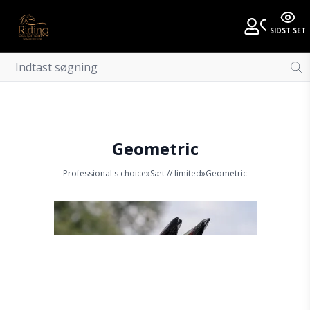
SIDST SET
Geometric
Professional's choice
»
Sæt // limited
»
Geometric