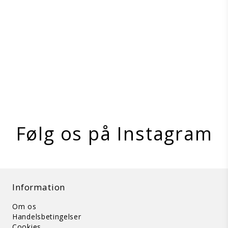
Collar
Professional´s Choice
RD1240-BLA
På lager
Vis produkt
Følg os på Instagram
Information
Om os
Handelsbetingelser
Cookies