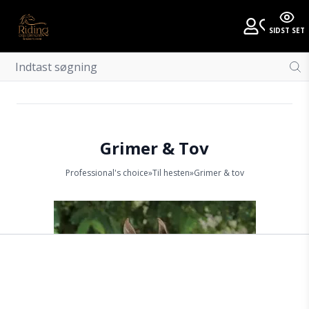
SIDST SET
Grimer & Tov
Professional's choice
»
Til hesten
»
Grimer & tov