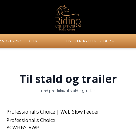
ER VORES PRODUKTER
HVILKEN RYTTER ER DU?
Til stald og trailer
Find produkt
»
Til stald og trailer
Professional's Choice | Web Slow Feeder
Professional´s Choice
PCWHBS-RWB