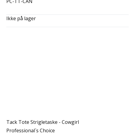
PC-TT-CAN
Ikke på lager
Tack Tote Strigletaske - Cowgirl
Professional´s Choice