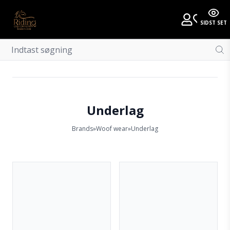
SIDST SET
Underlag
Brands
»
Woof wear
»
Underlag